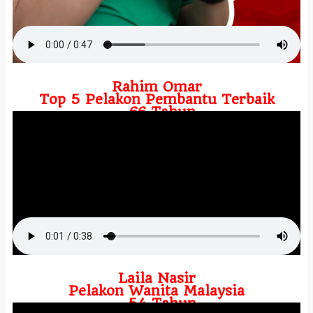
Rahim Omar
Top 5 Pelakon Pembantu Terbaik
- 66 Tahun
Laila Nasir
Pelakon Wanita Malaysia
- 54 Tahun